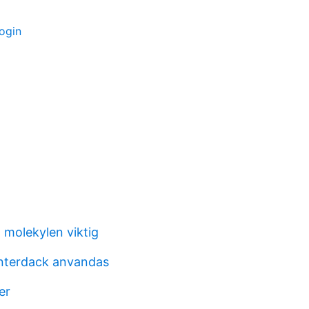
ogin
 molekylen viktig
nterdack anvandas
er