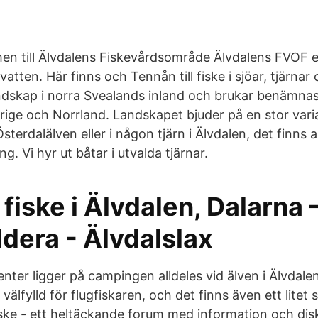
en till Älvdalens Fiskevårdsområde Älvdalens FVOF er
evatten. Här finns och Tennån till fiske i sjöar, tjärnar
andskap i norra Svealands inland och brukar benämn
rige och Norrland. Landskapet bjuder på en stor varia
Österdalälven eller i någon tjärn i Älvdalen, det finns a
ing. Vi hyr ut båtar i utvalda tjärnar.
 fiske i Älvdalen, Dalarna
dera - Älvdalslax
nter ligger på campingen alldeles vid älven i Älvdale
välfylld för flugfiskaren, och det finns även ett litet 
ske - ett heltäckande forum med information och disk