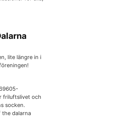
Dalarna
 lite längre in i
föreningen!
 769605-
riluftslivet och
ns socken.
 the dalarna
.