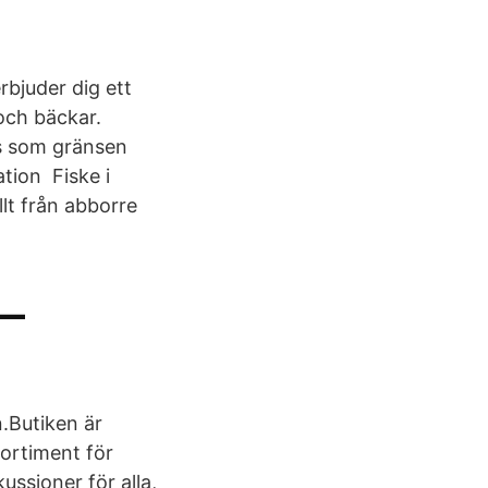
bjuder dig ett
 och bäckar.
as som gränsen
tion Fiske i
llt från abborre
 —
n.Butiken är
sortiment för
ussioner för alla,