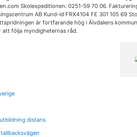
len.com Skolexpeditionen: 0251-59 70 06. Fakturerin
dningscentrum AB Kund-id FRX4104 FE 301 105 69 St
ittspridningen är fortfarande hög i Älvdalens kommun.
 att följa myndigheternas råd.
verige
utbildning distans
 tallbacksvägen