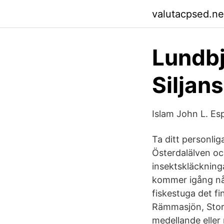
valutacpsed.net
Lundbj
Siljan
Islam John L. Es
Ta ditt personlig
Österdalälven oc
insektskläckninga
kommer igång någ
fiskestuga det fi
Rämmasjön, Storu
medellande eller 