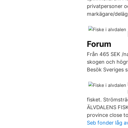
privatpersoner o
markägare/deläga
Forum
Från 465 SEK /nat
skogen och högre
Besök Sveriges s
fisket. Strömstr
ÄLVDALENS FISKEC
province close t
Seb fonder låg a