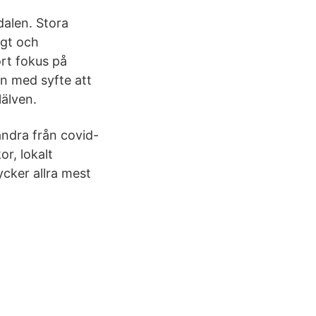
dalen. Stora
igt och
rt fokus på
en med syfte att
lälven.
 andra från covid-
r, lokalt
tycker allra mest