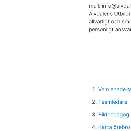
mail: info@alvda
Älvdalens Utbil
allvarligt och sm
personligt ansvar
Vem enade s
Teamledare
Bildpedagog 
Karta örebro