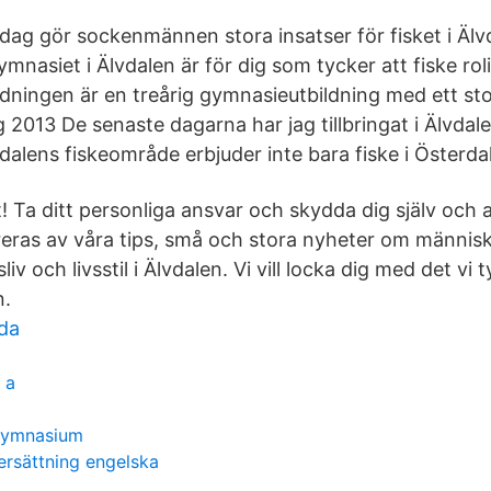
Idag gör sockenmännen stora insatser för fisket i Älv
nasiet i Älvdalen är för dig som tycker att fiske rol
dningen är en treårig gymnasieutbildning med ett sto
g 2013 De senaste dagarna har jag tillbringat i Älvdal
vdalens fiskeområde erbjuder inte bara fiske i Österda
gt! Ta ditt personliga ansvar och skydda dig själv och
ireras av våra tips, små och stora nyheter om människo
liv och livsstil i Älvdalen. Vi vill locka dig med det vi 
n.
nda
 a
 gymnasium
ersättning engelska