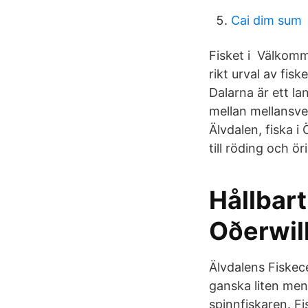
Cai dim sum
Fisket i Välkomm
rikt urval av fisk
Dalarna är ett l
mellan mellansve
Älvdalen, fiska i 
till röding och ör
Hållbart
Oðerwill
Älvdalens Fiskece
ganska liten men 
spinnfiskaren. Fi