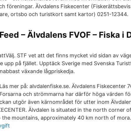
ch föreningar. Älvdalens Fiskecenter (Fiskerättsbevis
re, ortsbo och turistkort samt kartor) 0251-12344.
Feed – Älvdalens FVOF – Fiska i 
tVälj. STF vet att det finns mycket vid sidan av vägen,
 upp på fjället. Upptäck Sverige med Svenska Turist
nabbast växande lågpriskedja.
Läs mer på: alvdalenfiske.se. Älvdalens Fiskecenter
Forsarna och strömmarna har därför höga värden för f
äckan utgör även kärnområdet för utter inom Älvdale
ENTER. Älvdalen is situated in the north corner of
o the mountains, approximately 40 km north of mora
vgift