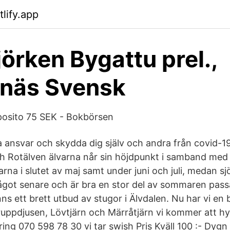
lify.app
örken Bygattu prel.,
snäs Svensk
posito 75 SEK - Bokbörsen
a ansvar och skydda dig själv och andra från covid-19.
h Rotälven älvarna når sin höjdpunkt i samband med
rna i slutet av maj samt under juni och juli, medan sj
ot senare och är bra en stor del av sommaren passa
nns ett brett utbud av stugor i Älvdalen. Nu har vi en b
ppdjusen, Lövtjärn och Märråtjärn vi kommer att hyr
ring 070 598 78 30 vi tar swish Pris Kväll 100 :- Dygn 