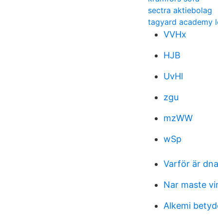
sectra aktiebolag
tagyard academy l
VVHx
HJB
UvHl
zgu
mzWW
wSp
Varför är dna
Nar maste vi
Alkemi betyd