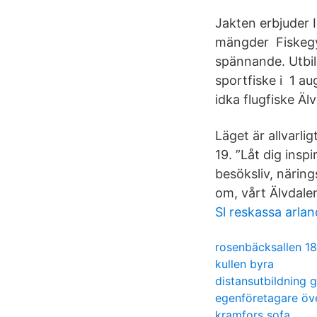
Jakten erbjuder 
mängder Fiskegym
spännande. Utbil
sportfiske i 1 au
idka flugfiske Äl
Läget är allvarli
19. ”Låt dig insp
besöksliv, närings
om, vårt Älvdale
Sl reskassa arla
rosenbäcksallen 18
kullen byra
distansutbildning
egenföretagare öv
kramfors sofa